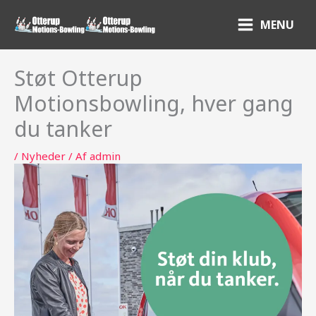
Gå
MENU
til
indholdet
Støt Otterup
Motionsbowling, hver gang
du tanker
/
Nyheder
/ Af
admin