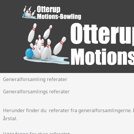
Gå
til
indholdet
Generalforsamling referater
Generalforsamlings referater
Herunder finder du referater fra generalforsamlingerne. D
årstal.