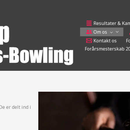
Resultater & Ka
Om os
Kontakt os
F
Forårsmesterskab 2
e er delt ind i