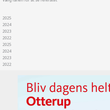
Vælg fanen for at se referatet
2025
2024
2023
2022
2025
2024
2023
2022