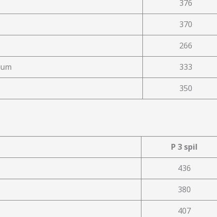
376
370
266
sum
333
350
P 3 spil
436
380
407