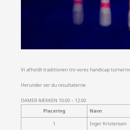
Vi afholdt traditionen tro vores handicap turneri
Herunder ser du resultaterne
DAMER RÆKKEN 10.00 – 12.00
Placering
Navn
1
Inger Kristensen