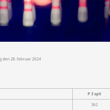
ng den 28. februar 2024
P 3 spil
362