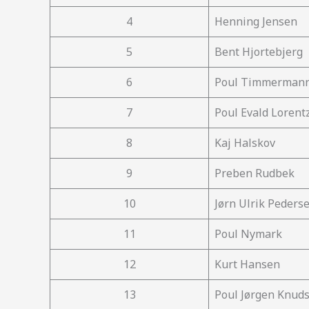
4
Henning Jensen
5
Bent Hjortebjerg
6
Poul Timmerman
7
Poul Evald Lorent
8
Kaj Halskov
9
Preben Rudbek
10
Jørn Ulrik Peders
11
Poul Nymark
12
Kurt Hansen
13
Poul Jørgen Knud