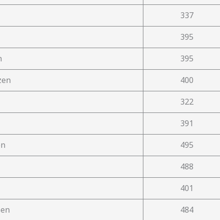
337
395
n
395
zen
400
322
391
en
495
488
401
sen
484