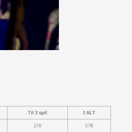
Til 3 spil
I ALT
216
578