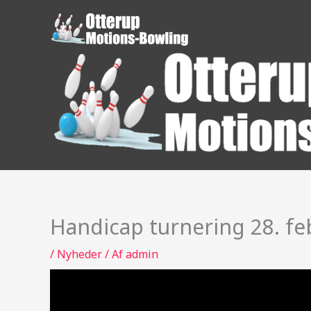
Gå
til
indholdet
Handicap turnering 28. fe
/
Nyheder
/ Af
admin