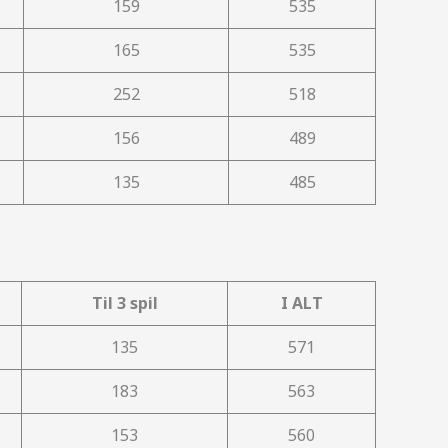
159
535
165
535
252
518
156
489
135
485
Til 3 spil
I ALT
135
571
183
563
153
560