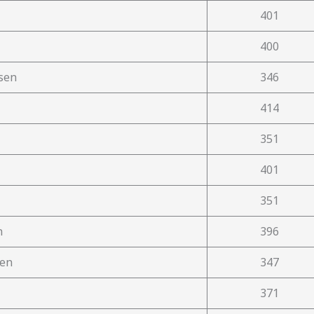
401
400
sen
346
414
351
401
351
n
396
sen
347
371