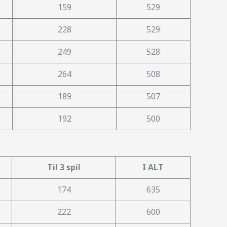
159
529
228
529
249
528
264
508
189
507
192
500
Til 3 spil
I ALT
174
635
222
600