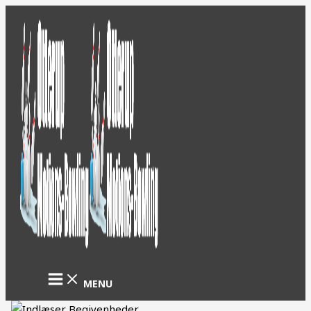
Gå
til
indholdet
MENU